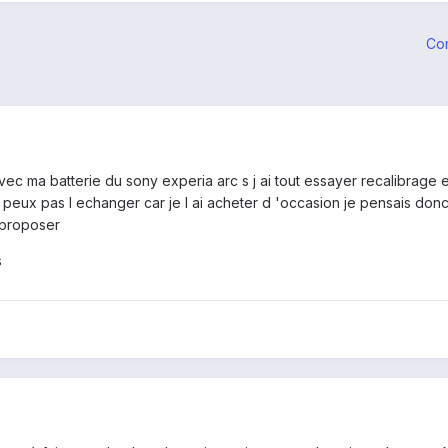
Co
ec ma batterie du sony experia arc s j ai tout essayer recalibrage et
ne peux pas l echanger car je l ai acheter d 'occasion je pensais d
 proposer
s