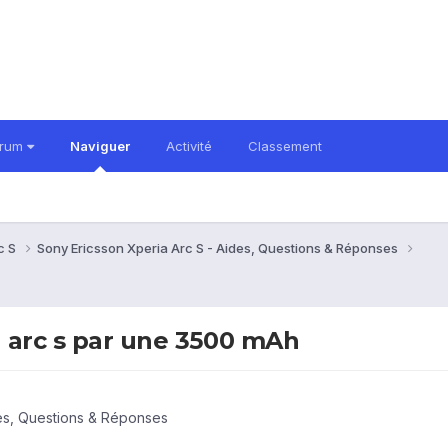
orum
Naviguer
Activité
Classement
c S
Sony Ericsson Xperia Arc S - Aides, Questions & Réponses
a arc s par une 3500 mAh
des, Questions & Réponses