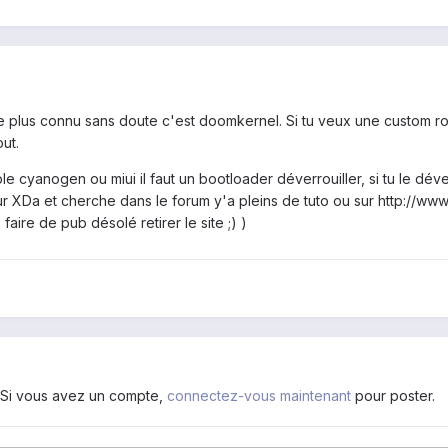
, le plus connu sans doute c'est doomkernel. Si tu veux une custom 
ut.
le cyanogen ou miui il faut un bootloader déverrouiller, si tu le déve
sur XDa et cherche dans le forum y'a pleins de tuto ou sur
http://www
faire de pub désolé retirer le site ;) )
. Si vous avez un compte,
connectez-vous maintenant
pour poster.