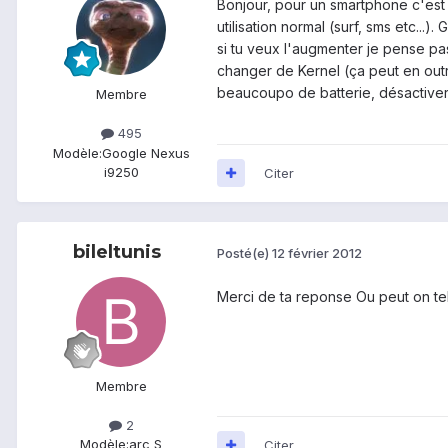
Bonjour, pour un smartphone c'est 
utilisation normal (surf, sms etc...
si tu veux l'augmenter je pense pas
changer de Kernel (ça peut en outre
beaucoupo de batterie, désactiver l
Membre
495
Modèle:
Google Nexus
i9250
Citer
bileltunis
Posté(e)
12 février 2012
Merci de ta reponse Ou peut on tel
Membre
2
Modèle:
arc S
Citer