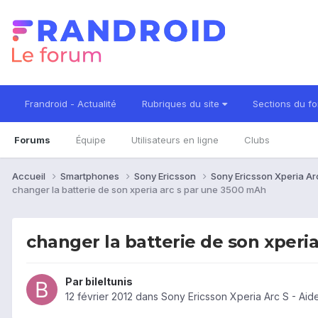
Frandroid - Actualité
Rubriques du site
Sections du f
Forums
Équipe
Utilisateurs en ligne
Clubs
Accueil
Smartphones
Sony Ericsson
Sony Ericsson Xperia Ar
changer la batterie de son xperia arc s par une 3500 mAh
changer la batterie de son xperi
Par
bileltunis
12 février 2012
dans
Sony Ericsson Xperia Arc S - Ai