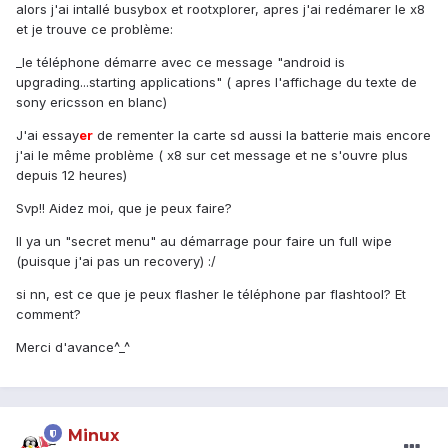
alors j'ai intallé busybox et rootxplorer, apres j'ai redémarer le x8
et je trouve ce problème:
_le téléphone démarre avec ce message "android is
upgrading...starting applications" ( apres l'affichage du texte de
sony ericsson en blanc)
J'ai essay
er
de rementer la carte sd aussi la batterie mais encore
j'ai le même problème ( x8 sur cet message et ne s'ouvre plus
depuis 12 heures)
Svp!! Aidez moi, que je peux faire?
Il ya un "secret menu" au démarrage pour faire un full wipe
(puisque j'ai pas un recovery) :/
si nn, est ce que je peux flasher le téléphone par flashtool? Et
comment?
Merci d'avance^_^
Minux