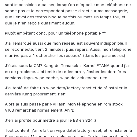
sont impossibles a passer, lorsqu'on m'appelle mon téléphone ne
sonne pas et le correspondant passe direct sur ma messagerie,
que l'envoi des textos bloque parfois ou mets un temps fou, et
que je n'en reçois quasiment aucun.
Plutôt embêtant donc, pour un téléphone portable ^^
J'ai remarqué aussi que mon réseau est souvent indisponible. Il
se reconnecte, tient 2 minutes, puis repars. Aussi, mon téléphone
n'arrive pas à "rechercher les réseaux" (dans les paramètres)
J'étais sous la CM7 Kang de Temasek + Kernel ETANA quand j'ai
eu ce problème. J'ai tenté de redémarrer, flasher les dernières
versions dispo, wipe cache, wipe dalvick cache, rien.
J'ai tenté de faire un wipe data/factory reset et de réinstaller la
dernière Kang proprement, rien!
Alors je suis passé par NVFlash. Mon téléphone en rom stock
V10B remarchait normalement. Ah :D
J'en ai profité pour mettre à jour le BB en 824 ;)
Tout content, j'ai refait un wipe date/factory reset, et réinstaller la
Kang propre. Malheur, le problème revient. Textos impossibles à