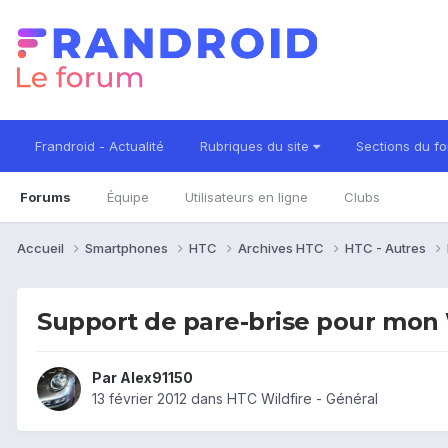
Frandroid - Actualité
Rubriques du site
Sections du f
Forums
Équipe
Utilisateurs en ligne
Clubs
Accueil
Smartphones
HTC
Archives HTC
HTC - Autres
Support de pare-brise pour mon 
Par
Alex91150
13 février 2012
dans
HTC Wildfire - Général