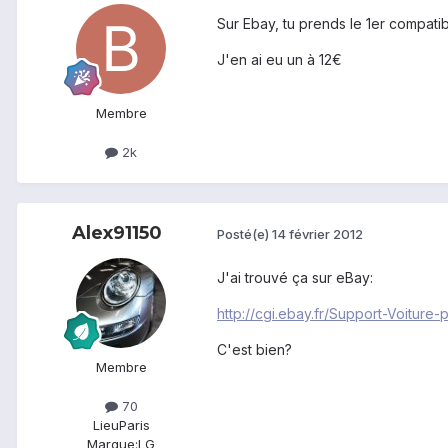
Sur Ebay, tu prends le 1er compati
J'en ai eu un à 12€
Membre
2k
Alex91150
Posté(e)
14 février 2012
J'ai trouvé ça sur eBay:
http://cgi.ebay.fr/Support-Voit
C'est bien?
Membre
70
Lieu
Paris
Marque:
LG