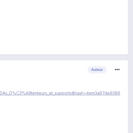
Auteur
es_PDAs_D%C3%A9tenteurs_et_supports&hash=item3a67de9286