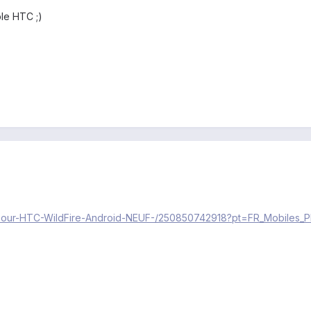
ble HTC ;)
ure-pour-HTC-WildFire-Android-NEUF-/250850742918?pt=FR_Mobil