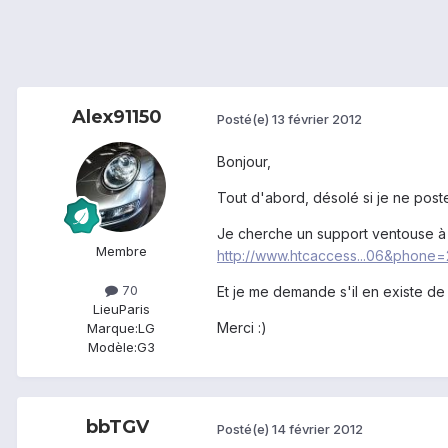
Alex91150
Posté(e)
13 février 2012
Bonjour,
Tout d'abord, désolé si je ne post
Je cherche un support ventouse à fix
Membre
http://www.htcaccess...06&phone
70
Et je me demande s'il en existe de 
Lieu
Paris
Merci :)
Marque:
LG
Modèle:
G3
bbTGV
Posté(e)
14 février 2012