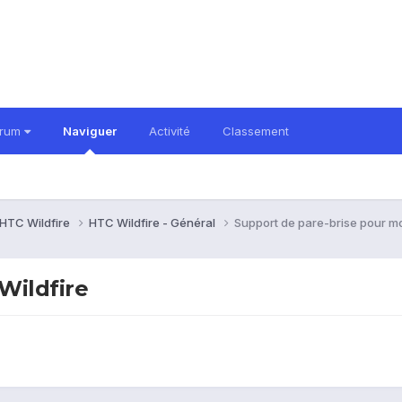
orum
Naviguer
Activité
Classement
HTC Wildfire
HTC Wildfire - Général
Support de pare-brise pour mo
Wildfire