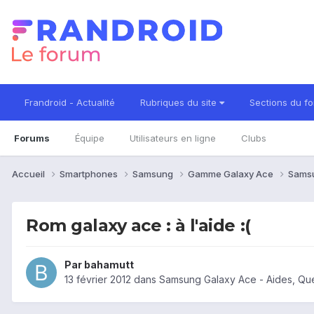
Frandroid - Actualité
Rubriques du site
Sections du f
Forums
Équipe
Utilisateurs en ligne
Clubs
Accueil
Smartphones
Samsung
Gamme Galaxy Ace
Sams
Rom galaxy ace : à l'aide :(
Par
bahamutt
13 février 2012
dans
Samsung Galaxy Ace - Aides, Qu