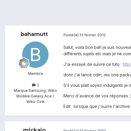
bahamutt
Posté(e)
13 février 2012
Salut, voila bon bah je suis nouve
différents sujets etc mais je ne com
J'ai essayé de suivre ce tuto :
http
Membre
donc j'ai lancé odin, mis one packa
2
S'il vous plait soyez indulgents je 
Marque:
Samsung, Wiko
Merci d'avance de vos réponses ;
Modèle:
Galaxy Ace /
Wiko Cink
Edit : lorsque que j'ouvre l'archive
mickajo
Posté(e)
13 février 2012