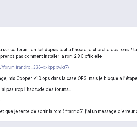
au sur ce forum, en fait depuis tout a l'heure je cherche des roms /
prends pas comment installer la rom 2.3.6 officielle.
://forum.frandro...236-xxkppxwkt7/
ge, mis Cooper_v1.0.ops dans la case OPS, mais je bloque a l'étape su
n'ai pas trop l'habitude des forums...
)
 et que je tente de sortir la rom ( *.tar.md5) j'ai un message d'erreu