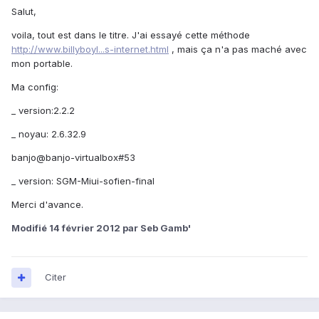
Salut,
voila, tout est dans le titre. J'ai essayé cette méthode
http://www.billyboyl...s-internet.html
, mais ça n'a pas maché avec
mon portable.
Ma config:
_ version:2.2.2
_ noyau: 2.6.32.9
banjo@banjo-virtualbox#53
_ version: SGM-Miui-sofien-final
Merci d'avance.
Modifié
14 février 2012
par Seb Gamb'
Citer