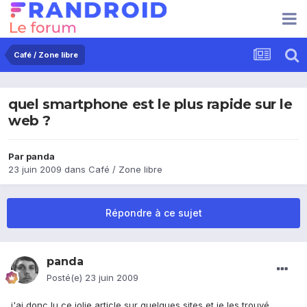
Café / Zone libre
quel smartphone est le plus rapide sur le
web ?
Par
panda
23 juin 2009
dans
Café / Zone libre
Répondre à ce sujet
panda
Posté(e)
23 juin 2009
j'ai donc lu ce jolie article sur quelques sites et je les trouvé