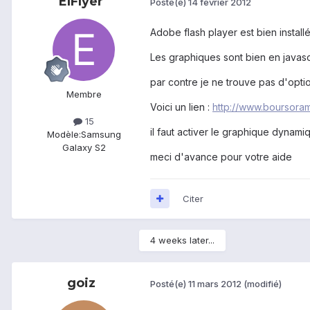
ElFlyer
Posté(e)
14 février 2012
Adobe flash player est bien installé
Les graphiques sont bien en javascr
par contre je ne trouve pas d'option
Membre
Voici un lien :
http://www.boursora
15
il faut activer le graphique dynamiq
Modèle:
Samsung
Galaxy S2
meci d'avance pour votre aide
Citer
4 weeks later...
goiz
Posté(e)
11 mars 2012
(modifié)