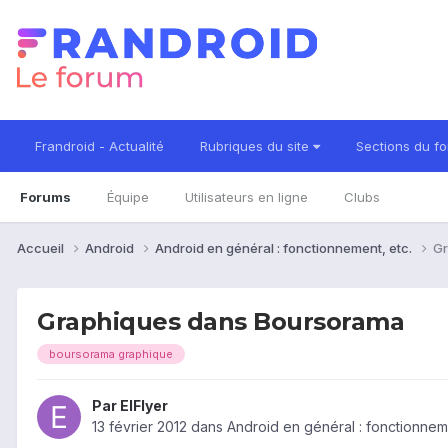
Frandroid - Actualité
Rubriques du site
Sections du f
Forums
Équipe
Utilisateurs en ligne
Clubs
Accueil
Android
Android en général : fonctionnement, etc.
Gr
Graphiques dans Boursorama
boursorama graphique
Par
ElFlyer
13 février 2012
dans
Android en général : fonctionneme