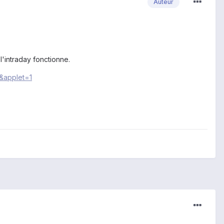
Auteur
 l'intraday fonctionne.
&applet=1