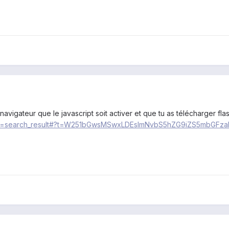
navigateur que le javascript soit activer et que tu as télécharger fla
ure=search_result#?t=W251bGwsMSwxLDEsImNvbS5hZG9iZS5mbGFzaH