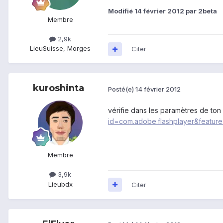
Modifié
14 février 2012
par 2beta
Membre
2,9k
Lieu
Suisse, Morges
Citer
kuroshinta
Posté(e)
14 février 2012
vérifie dans les paramètres de ton 
id=com.adobe.flashplayer&feat
Membre
3,9k
Lieu
bdx
Citer