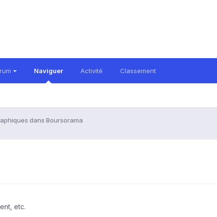
orum
Naviguer
Activité
Classement
aphiques dans Boursorama
nt, etc.