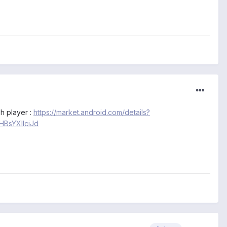
sh player :
https://market.android.com/details?
BsYXllciJd