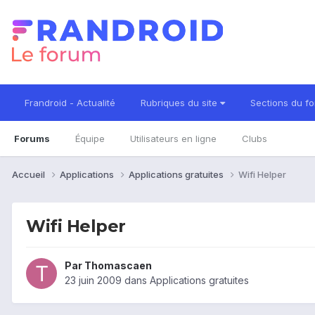
Frandroid - Actualité
Rubriques du site
Sections du f
Forums
Équipe
Utilisateurs en ligne
Clubs
Accueil
Applications
Applications gratuites
Wifi Helper
Wifi Helper
Par
Thomascaen
23 juin 2009
dans
Applications gratuites