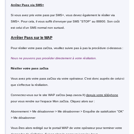
Arrêter Pass via SMS+
Si vous avez pris votre pass par SMS+, vous devez également le résilier via
SMS+. Pour cela, il vous suffit d'envoyer par SMS "STOP" au 88800. Son coût
est celui d'un SMS normal non surtaxé.
Arrêter Pass sur le WAP
Pour résilier votre pass zaOza, veuillez suivre pas à pas la procédure ci-dessous :
Nous ne pouvons pas procéder directement à votre résiliation.
Résilier votre pass zaOza
Vous avez pris votre pass zaOza via votre opérateur. C’est donc auprès de celui-ci
que s’effectue la résiliation.
Connectez-vous sur le site WAP zaOza (wap.zaoza.fr)
depuis votre téléphone
pour vous rendre sur l'espace Mon zaOza. Cliquez alors sur :
Abonnement > Me désabonner > Me désabonner > Enquête de satisfcation "OK"
> Me désabonner
Vous êtes alors redirigé sur le portail WAP de votre opérateur pour terminer votre