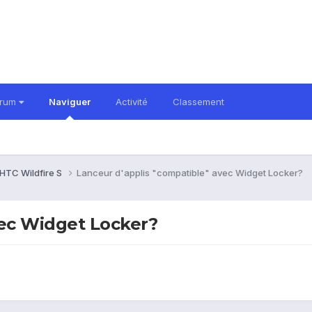
orum
Naviguer
Activité
Classement
HTC Wildfire S
Lanceur d'applis "compatible" avec Widget Locker?
vec Widget Locker?