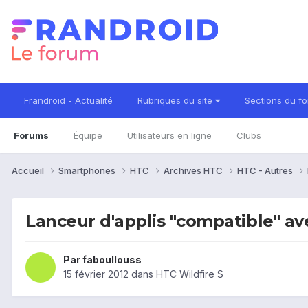
Frandroid - Actualité
Rubriques du site
Sections du f
Forums
Équipe
Utilisateurs en ligne
Clubs
Accueil
Smartphones
HTC
Archives HTC
HTC - Autres
Lanceur d'applis "compatible" a
Par
faboullouss
15 février 2012
dans
HTC Wildfire S