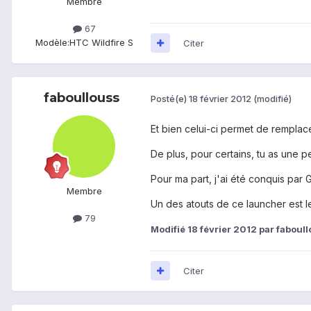
Membre
67
Modèle:
HTC Wildfire S
Citer
faboullouss
Posté(e)
18 février 2012
(modifié)
Et bien celui-ci permet de remplace
De plus, pour certains, tu as une 
Pour ma part, j'ai été conquis par
Membre
Un des atouts de ce launcher est 
79
Modifié
18 février 2012
par faboul
Citer