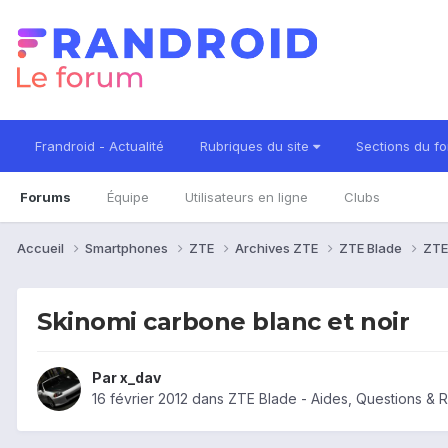
Frandroid - Actualité
Rubriques du site
Sections du f
Forums
Équipe
Utilisateurs en ligne
Clubs
Accueil
Smartphones
ZTE
Archives ZTE
ZTE Blade
ZTE
Skinomi carbone blanc et noir
Par
x_dav
16 février 2012
dans
ZTE Blade - Aides, Questions &