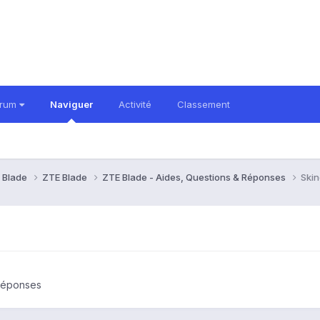
orum
Naviguer
Activité
Classement
 Blade
ZTE Blade
ZTE Blade - Aides, Questions & Réponses
Skin
 Réponses