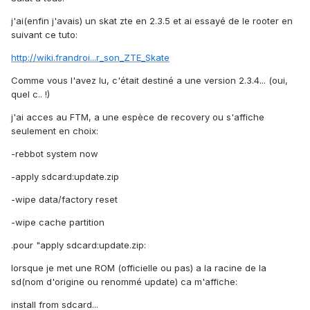
j'ai(enfin j'avais) un skat zte en 2.3.5 et ai essayé de le rooter en
suivant ce tuto:
http://wiki.frandroi...r_son_ZTE_Skate
Comme vous l'avez lu, c'était destiné a une version 2.3.4... (oui,
quel c.. !)
j'ai acces au FTM, a une espèce de recovery ou s'affiche
seulement en choix:
-rebbot system now
-apply sdcard:update.zip
-wipe data/factory reset
-wipe cache partition
.pour "apply sdcard:update.zip:
lorsque je met une ROM (officielle ou pas) a la racine de la
sd(nom d'origine ou renommé update) ca m'affiche:
install from sdcard...