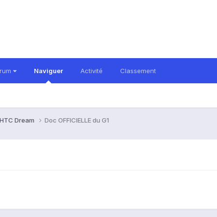
orum
Naviguer
Activité
Classement
HTC Dream
Doc OFFICIELLE du G1