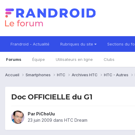
Frandroid - Actualité
Rubriques du site
Sections du f
Forums
Équipe
Utilisateurs en ligne
Clubs
Accueil
Smartphones
HTC
Archives HTC
HTC - Autres
Doc OFFICIELLE du G1
Par
PiChoUu
23 juin 2009
dans
HTC Dream