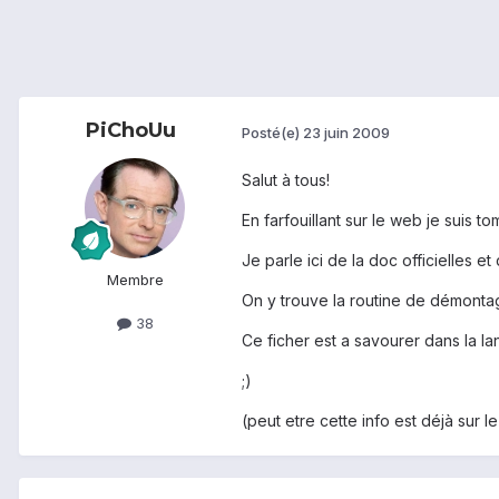
PiChoUu
Posté(e)
23 juin 2009
Salut à tous!
En farfouillant sur le web je suis t
Je parle ici de la doc officielles e
Membre
On y trouve la routine de démontag
38
Ce ficher est a savourer dans la l
;)
(peut etre cette info est déjà sur