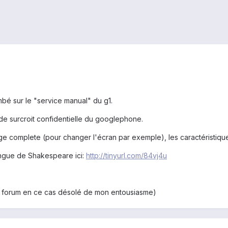
ombé sur le "service manual" du g1.
t de surcroit confidentielle du googlephone.
e complete (pour changer l'écran par exemple), les caractéristiques
angue de Shakespeare ici:
http://tinyurl.com/84vj4u
 le forum en ce cas désolé de mon entousiasme)