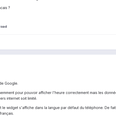
cais ?
Road
de Google.
quemment pour pouvoir afficher l'heure correctement mais les données
s internet soit limité.
et le widget s'affiche dans la langue par défaut du téléphone. De fait
français.