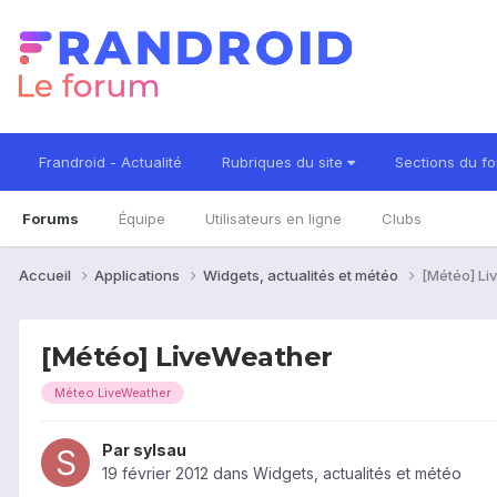
Frandroid - Actualité
Rubriques du site
Sections du f
Forums
Équipe
Utilisateurs en ligne
Clubs
Accueil
Applications
Widgets, actualités et météo
[Météo] Li
[Météo] LiveWeather
Méteo LiveWeather
Par
sylsau
19 février 2012
dans
Widgets, actualités et météo