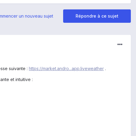
mmencer un nouveau sujet
Répondre à ce sujet
esse suivante :
https://market.andro...app.liveweather
.
te et intuitive :