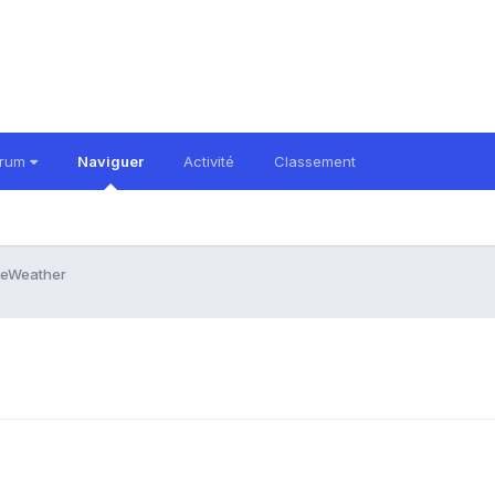
orum
Naviguer
Activité
Classement
veWeather