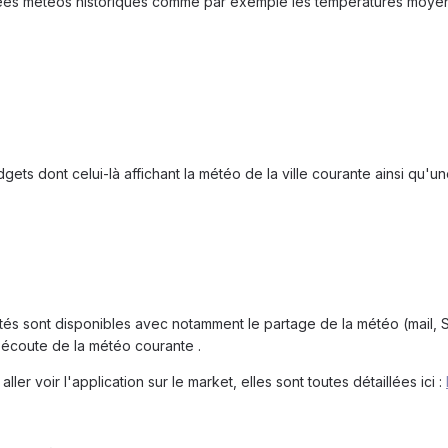
es météos historiques comme par exemple les températures moyenn
gets dont celui-là affichant la météo de la ville courante ainsi qu'un
tés sont disponibles avec notamment le partage de la météo (mail,
l'écoute de la météo courante .
ller voir l'application sur le market, elles sont toutes détaillées ici :