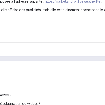
oposée à l'adresse suivante :
https://market.andro...liveweatherlite
.
t elle affiche des publicités, mais elle est pleinement opérationnelle
.
 météo ?
réactualisation du widget ?