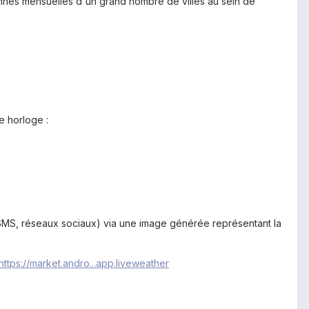
es mensuelles d'un grand nombre de villes au sein de
e horloge :
 SMS, réseaux sociaux) via une image générée représentant la
https://market.andro...app.liveweather