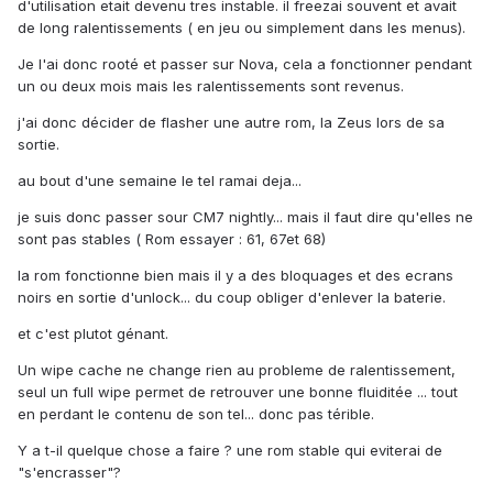
d'utilisation etait devenu tres instable. il freezai souvent et avait
de long ralentissements ( en jeu ou simplement dans les menus).
Je l'ai donc rooté et passer sur Nova, cela a fonctionner pendant
un ou deux mois mais les ralentissements sont revenus.
j'ai donc décider de flasher une autre rom, la Zeus lors de sa
sortie.
au bout d'une semaine le tel ramai deja...
je suis donc passer sour CM7 nightly... mais il faut dire qu'elles ne
sont pas stables ( Rom essayer : 61, 67et 68)
la rom fonctionne bien mais il y a des bloquages et des ecrans
noirs en sortie d'unlock... du coup obliger d'enlever la baterie.
et c'est plutot génant.
Un wipe cache ne change rien au probleme de ralentissement,
seul un full wipe permet de retrouver une bonne fluiditée ... tout
en perdant le contenu de son tel... donc pas térible.
Y a t-il quelque chose a faire ? une rom stable qui eviterai de
"s'encrasser"?