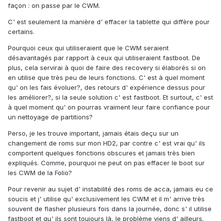
façon : on passe par le CWM.
C' est seulement la manière d' effacer la tablette qui diffère pour
certains.
Pourquoi ceux qui utiliseraient que le CWM seraient
désavantagés par rapport à ceux qui utiliseraient fastboot. De
plus, cela servirai à quoi de faire des recovery si élaborés si on
en utilise que très peu de leurs fonctions. C' est à quel moment
qu' on les fais évoluer?, des retours d' expérience dessus pour
les améliorer?, si la seule solution c' est fastboot. Et surtout, c' est
à quel moment qu' on pourras vraiment leur faire confiance pour
un nettoyage de partitions?
Perso, je les trouve important, jamais étais deçu sur un
changement de roms sur mon HD2, par contre c' est vrai qu' ils
comportent quelques fonctions obscures et jamais très bien
expliqués. Comme, pourquoi ne peut on pas effacer le boot sur
les CWM de la Folio?
Pour revenir au sujet d' instabilité des roms de acca, jamais eu ce
soucis et j' utilise qu' exclusivement les CWM et il m' arrive très
souvent de flasher plusieurs fois dans la journée, donc s' il utilise
fastboot et qu' ils sont toujours là, le problème viens d' ailleurs.