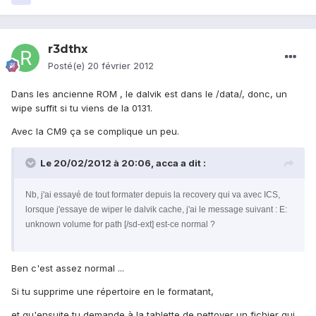
r3dthx
Posté(e)
20 février 2012
Dans les ancienne ROM , le dalvik est dans le /data/, donc, un
wipe suffit si tu viens de la 0131.
Avec la CM9 ça se complique un peu.
Le 20/02/2012 à 20:06, acca a dit :
Nb, j'ai essayé de tout formater depuis la recovery qui va avec ICS,
lorsque j'essaye de wiper le dalvik cache, j'ai le message suivant : E:
unknown volume for path [/sd-ext] est-ce normal ?
Ben c'est assez normal ...
Si tu supprime une répertoire en le formatant,
et qu'ensuite tu demande à la tablette de nettoyer un fichier qui