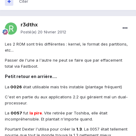
Citer
r3dthx
Posté(e)
20 février 2012
Les 2 ROM sont très différentes : kernel, le format des partitions,
etc...
Passer de l'une a l'autre ne peut se faire que par effacement
total via Fastboot.
Petit retour en arrière....
La
0026
était utilisable mais très instable (plantage fréquent)
C'est en partie du aux applications 2.2 qui géraient mal un dual-
processeur.
La
0057
fut
la pire
. Vite retirée par Toshiba, elle était
incompréhensible. Et plantait n'importe quand.
Pourtant Dexter l'utilisa pour créer la
1.3
. La 0057 était tellement
pourrie que tout le monde trouva la 1.3 nettement mieux.