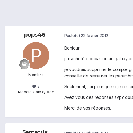
pops46
Posté(e)
22 février 2012
Bonjour,
j ai acheté d occasion un galaxy ac
je voudrais supprimer le compte gma
Membre
conseille de restaurer les paramèt
2
Seulement, j ai peur que si je rest
Modèle:
Galaxy Ace
Avez vous des réponses svp? dois j
Merci de vos réponses.
Samatrix
Posté(e)
23 février 2012