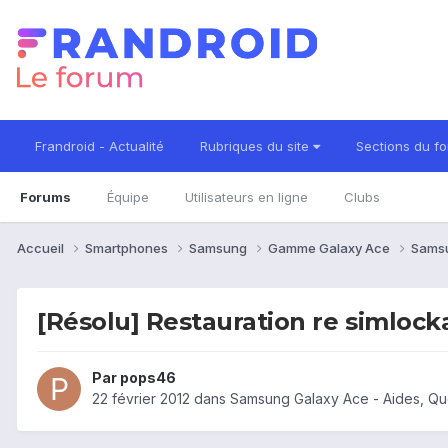
Frandroid - Actualité
Rubriques du site
Sections du f
Forums
Équipe
Utilisateurs en ligne
Clubs
Accueil
Smartphones
Samsung
Gamme Galaxy Ace
Sams
[Résolu] Restauration re simlock
Par
pops46
22 février 2012
dans
Samsung Galaxy Ace - Aides, Qu