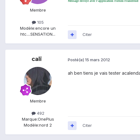
Message envoyé avec l'application Forum Frandroid
Membre
105
Modèle:
encore un
htc....SENSATION...
Citer
cali
Posté(e)
15 mars 2012
ah ben tiens je vais tester acalenda
Membre
492
Marque:
OnePlus
Modèle:
nord 2
Citer