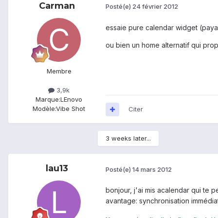
Carman
Posté(e)
24 février 2012
essaie pure calendar widget (paya
ou bien un home alternatif qui pro
Membre
3,9k
Marque:
LEnovo
Modèle:
Vibe Shot
Citer
3 weeks later...
lau13
Posté(e)
14 mars 2012
bonjour, j'ai mis acalendar qui te p
avantage: synchronisation immédia