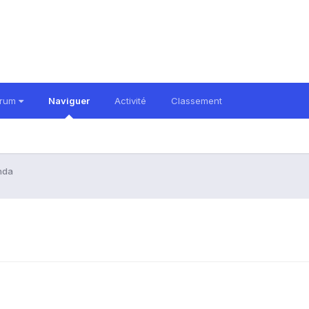
orum
Naviguer
Activité
Classement
nda