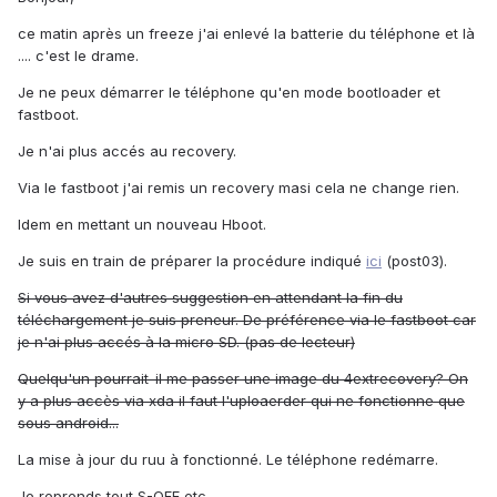
ce matin après un freeze j'ai enlevé la batterie du téléphone et là
.... c'est le drame.
Je ne peux démarrer le téléphone qu'en mode bootloader et
fastboot.
Je n'ai plus accés au recovery.
Via le fastboot j'ai remis un recovery masi cela ne change rien.
Idem en mettant un nouveau Hboot.
Je suis en train de préparer la procédure indiqué
ici
(post03).
Si vous avez d'autres suggestion en attendant la fin du
téléchargement je suis preneur. De préférence via le fastboot car
je n'ai plus accés à la micro SD. (pas de lecteur)
Quelqu'un pourrait-il me passer une image du 4extrecovery? On
y a plus accès via xda il faut l'uploaerder qui ne fonctionne que
sous android...
La mise à jour du ruu à fonctionné. Le téléphone redémarre.
Je reprends tout S-OFF etc..