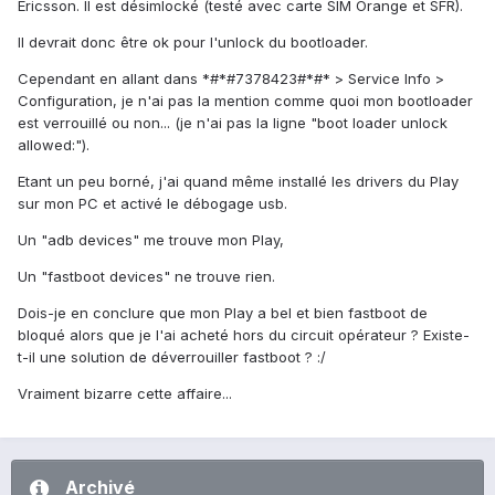
Ericsson. Il est désimlocké (testé avec carte SIM Orange et SFR).
Il devrait donc être ok pour l'unlock du bootloader.
Cependant en allant dans *#*#7378423#*#* > Service Info >
Configuration, je n'ai pas la mention comme quoi mon bootloader
est verrouillé ou non... (je n'ai pas la ligne "boot loader unlock
allowed:").
Etant un peu borné, j'ai quand même installé les drivers du Play
sur mon PC et activé le débogage usb.
Un "adb devices" me trouve mon Play,
Un "fastboot devices" ne trouve rien.
Dois-je en conclure que mon Play a bel et bien fastboot de
bloqué alors que je l'ai acheté hors du circuit opérateur ? Existe-
t-il une solution de déverrouiller fastboot ? :/
Vraiment bizarre cette affaire...
Archivé