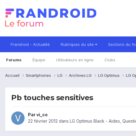
Frandroid - Actualité
Rubriques du site
Sections du f
Forums
Équipe
Utilisateurs en ligne
Clubs
Accueil
Smartphones
LG
Archives LG
LG Optimus
LG O
Pb touches sensitives
Par
vi_co
22 février 2012
dans
LG Optimus Black - Aides, Quest