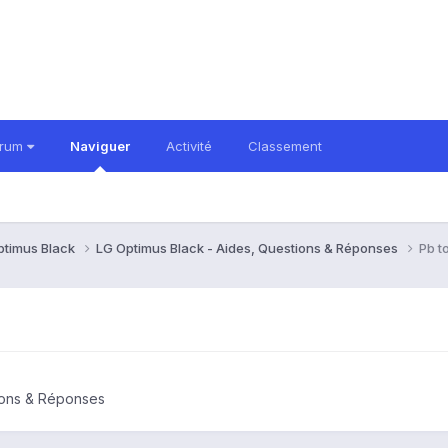
orum
Naviguer
Activité
Classement
ptimus Black
LG Optimus Black - Aides, Questions & Réponses
Pb t
ions & Réponses