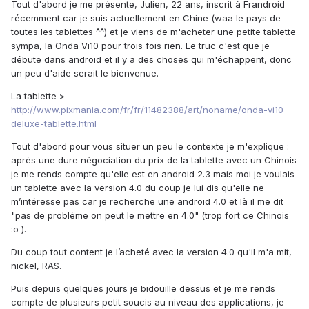
Tout d'abord je me présente, Julien, 22 ans, inscrit à Frandroid
récemment car je suis actuellement en Chine (waa le pays de
toutes les tablettes ^^) et je viens de m'acheter une petite tablette
sympa, la Onda Vi10 pour trois fois rien. Le truc c'est que je
débute dans android et il y a des choses qui m'échappent, donc
un peu d'aide serait le bienvenue.
La tablette >
http://www.pixmania.com/fr/fr/11482388/art/noname/onda-vi10-
deluxe-tablette.html
Tout d'abord pour vous situer un peu le contexte je m'explique :
après une dure négociation du prix de la tablette avec un Chinois
je me rends compte qu'elle est en android 2.3 mais moi je voulais
un tablette avec la version 4.0 du coup je lui dis qu'elle ne
m’intéresse pas car je recherche une android 4.0 et là il me dit
"pas de problème on peut le mettre en 4.0" (trop fort ce Chinois
:o ).
Du coup tout content je l’acheté avec la version 4.0 qu'il m'a mit,
nickel, RAS.
Puis depuis quelques jours je bidouille dessus et je me rends
compte de plusieurs petit soucis au niveau des applications, je