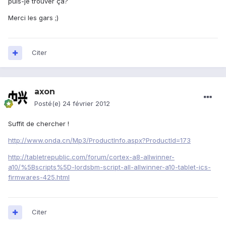
puis-je trouver ça?
Merci les gars ;)
Citer
axon
Posté(e)
24 février 2012
Suffit de chercher !
http://www.onda.cn/Mp3/ProductInfo.aspx?ProductId=173
http://tabletrepublic.com/forum/cortex-a8-allwinner-
a10/%5Bscripts%5D-lordsbm-script-all-allwinner-a10-tablet-ics-
firmwares-425.html
Citer