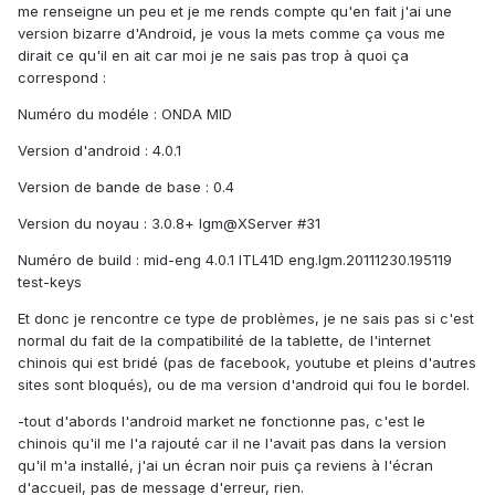
me renseigne un peu et je me rends compte qu'en fait j'ai une
version bizarre d'Android, je vous la mets comme ça vous me
dirait ce qu'il en ait car moi je ne sais pas trop à quoi ça
correspond :
Numéro du modéle : ONDA MID
Version d'android : 4.0.1
Version de bande de base : 0.4
Version du noyau : 3.0.8+ lgm@XServer #31
Numéro de build : mid-eng 4.0.1 lTL41D eng.lgm.20111230.195119
test-keys
Et donc je rencontre ce type de problèmes, je ne sais pas si c'est
normal du fait de la compatibilité de la tablette, de l'internet
chinois qui est bridé (pas de facebook, youtube et pleins d'autres
sites sont bloqués), ou de ma version d'android qui fou le bordel.
-tout d'abords l'android market ne fonctionne pas, c'est le
chinois qu'il me l'a rajouté car il ne l'avait pas dans la version
qu'il m'a installé, j'ai un écran noir puis ça reviens à l'écran
d'accueil, pas de message d'erreur, rien.