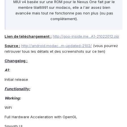
MIUI v4 basée sur une ROM pour le Nexus One fait par le
membre tilal6991 sur modaco, elle a l'air assez bien
avancée mais tout ne fonctionne pas non plus (ou pas
complètement).
Lien de téléchargement :
http://goo-inside.me...A1-21022012.zip
Source :
http://android.modac...m-updated-2102/
(vous pourrez
retrouver tous les détails et des screenshots sur ce lien)
Changelog :
A1
:
Initial release
Functionality:
Working:
WiFi
Full Hardware Acceleration with OpenGL
Smooth UI