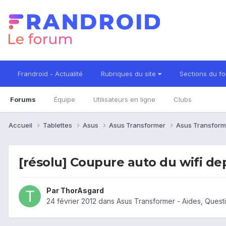
Frandroid - Actualité
Rubriques du site
Sections du f
Forums
Équipe
Utilisateurs en ligne
Clubs
Accueil
Tablettes
Asus
Asus Transformer
Asus Transform
[résolu] Coupure auto du wifi dep
Par
ThorAsgard
24 février 2012
dans
Asus Transformer - Aides, Ques