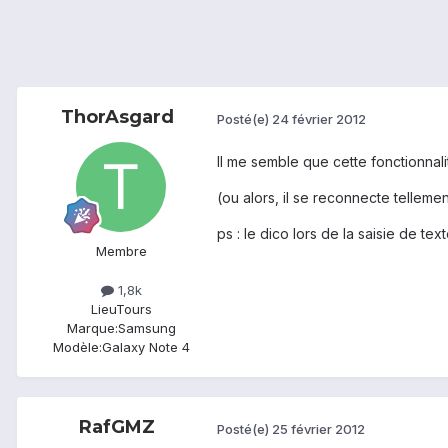
ThorAsgard
Posté(e)
24 février 2012
Il me semble que cette fonctionnal
(ou alors, il se reconnecte telleme
ps : le dico lors de la saisie de text
Membre
1,8k
Lieu
Tours
Marque:
Samsung
Modèle:
Galaxy Note 4
RafGMZ
Posté(e)
25 février 2012