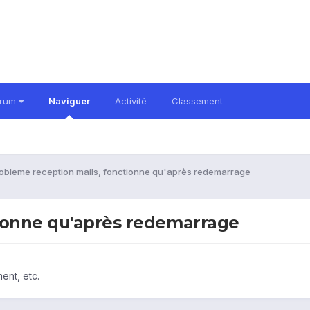
orum
Naviguer
Activité
Classement
obleme reception mails, fonctionne qu'après redemarrage
tionne qu'après redemarrage
ent, etc.