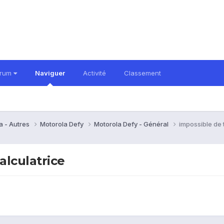
orum
Naviguer
Activité
Classement
a - Autres
Motorola Defy
Motorola Defy - Général
impossible de t
calculatrice