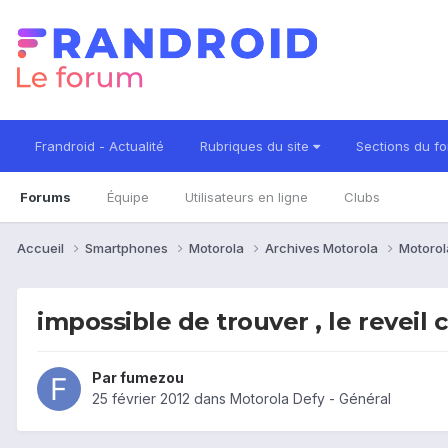
Frandroid - Actualité
Rubriques du site
Sections du f
Forums
Équipe
Utilisateurs en ligne
Clubs
Accueil
Smartphones
Motorola
Archives Motorola
Motorol
impossible de trouver , le reveil 
Par
fumezou
25 février 2012
dans
Motorola Defy - Général