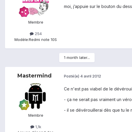
moi, j’appuie sur le bouton du dess
Membre
254
Modèle:
Redmi note 10S
1 month later...
Mastermind
Posté(e)
4 avril 2012
Ce n'est pas viabel de le dévéroui
- ça ne serait pas vraiment un véro
- il se dévérouillerai dès que tu l
Membre
1,1k