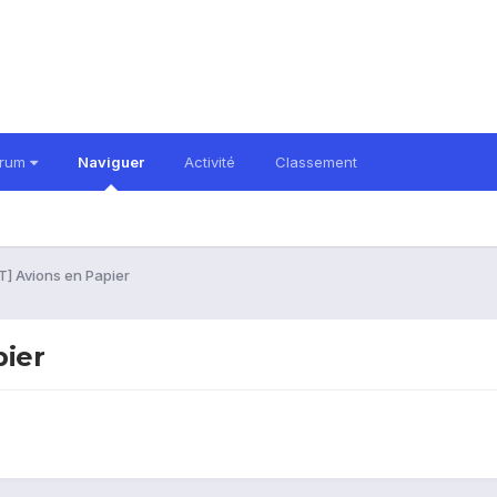
orum
Naviguer
Activité
Classement
] Avions en Papier
ier