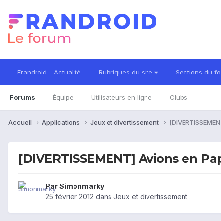
Frandroid - Actualité
Rubriques du site
Sections du f
Forums
Équipe
Utilisateurs en ligne
Clubs
Accueil
Applications
Jeux et divertissement
[DIVERTISSEMENT
[DIVERTISSEMENT] Avions en Pap
Par
Simonmarky
25 février 2012
dans
Jeux et divertissement