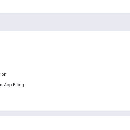
vion
-App Billing