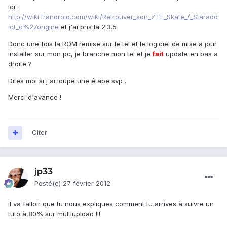
ici :
http://wiki.frandroid.com/wiki/Retrouver_son_ZTE_Skate_/_Staradd
ict_d%27origine
et j'ai pris la 2.3.5
Donc une fois la ROM remise sur le tel et le logiciel de mise a jour
installer sur mon pc, je branche mon tel et je
fait
update en bas a
droite ?
Dites moi si j'ai loupé une étape svp .
Merci d'avance !
Citer
jp33
Posté(e)
27 février 2012
il va falloir que tu nous expliques comment tu arrives à suivre un
tuto à 80% sur multiupload !!!