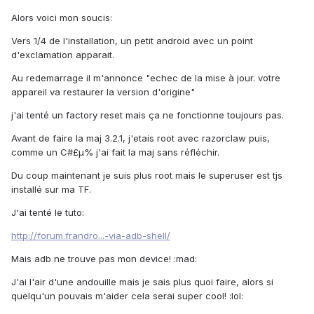
Alors voici mon soucis:
Vers 1/4 de l'installation, un petit android avec un point
d'exclamation apparait.
Au redemarrage il m'annonce "echec de la mise à jour. votre
appareil va restaurer la version d'origine"
j'ai tenté un factory reset mais ça ne fonctionne toujours pas.
Avant de faire la maj 3.2.1, j'etais root avec razorclaw puis,
comme un C#£µ% j'ai fait la maj sans réfléchir.
Du coup maintenant je suis plus root mais le superuser est tjs
installé sur ma TF.
J'ai tenté le tuto:
http://forum.frandro...-via-adb-shell/
Mais adb ne trouve pas mon device! :mad:
J'ai l'air d'une andouille mais je sais plus quoi faire, alors si
quelqu'un pouvais m'aider cela serai super cool! :lol: