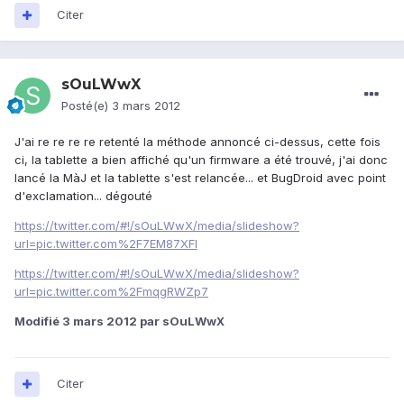
Citer
sOuLWwX
Posté(e)
3 mars 2012
J'ai re re re re retenté la méthode annoncé ci-dessus, cette fois
ci, la tablette a bien affiché qu'un firmware a été trouvé, j'ai donc
lancé la MàJ et la tablette s'est relancée... et BugDroid avec point
d'exclamation... dégouté
https://twitter.com/#!/sOuLWwX/media/slideshow?
url=pic.twitter.com%2F7EM87XFl
https://twitter.com/#!/sOuLWwX/media/slideshow?
url=pic.twitter.com%2FmqgRWZp7
Modifié
3 mars 2012
par sOuLWwX
Citer