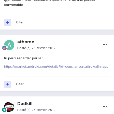
convenable
Citer
athome
Posté(e)
26 février 2012
tu peux regarder par là :
https://market.android.com/details?id=com.lianyun.afirewall.inapp
Citer
Dadkill
Posté(e)
26 février 2012