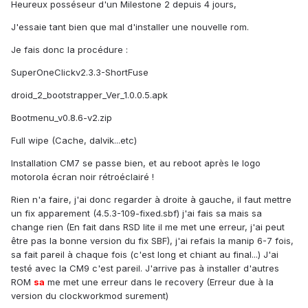
Heureux posséseur d'un Milestone 2 depuis 4 jours,
J'essaie tant bien que mal d'installer une nouvelle rom.
Je fais donc la procédure :
SuperOneClickv2.3.3-ShortFuse
droid_2_bootstrapper_Ver_1.0.0.5.apk
Bootmenu_v0.8.6-v2.zip
Full wipe (Cache, dalvik...etc)
Installation CM7 se passe bien, et au reboot après le logo
motorola écran noir rétroéclairé !
Rien n'a faire, j'ai donc regarder à droite à gauche, il faut mettre
un fix apparement (4.5.3-109-fixed.sbf) j'ai fais sa mais sa
change rien (En fait dans RSD lite il me met une erreur, j'ai peut
être pas la bonne version du fix SBF), j'ai refais la manip 6-7 fois,
sa fait pareil à chaque fois (c'est long et chiant au final...) J'ai
testé avec la CM9 c'est pareil. J'arrive pas à installer d'autres
ROM
sa
me met une erreur dans le recovery (Erreur due à la
version du clockworkmod surement)