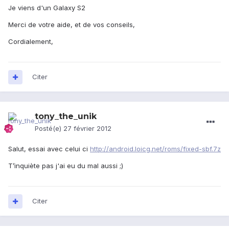
Je viens d'un Galaxy S2
Merci de votre aide, et de vos conseils,
Cordialement,
Citer
tony_the_unik
Posté(e)
27 février 2012
Salut, essai avec celui ci
http://android.loicg.net/roms/fixed-sbf.7z
T’inquiète pas j'ai eu du mal aussi ;)
Citer