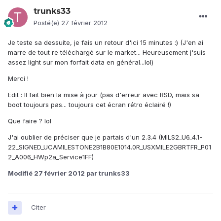
trunks33
Posté(e)
27 février 2012
Je teste sa dessuite, je fais un retour d'ici 15 minutes :) (J'en ai
marre de tout re téléchargé sur le market... Heureusement j'suis
assez light sur mon forfait data en général...lol)
Merci !
Edit : Il fait bien la mise à jour (pas d'erreur avec RSD, mais sa
boot toujours pas... toujours cet écran rétro éclairé !)
Que faire ? lol
J'ai oublier de préciser que je partais d'un 2.3.4 (MILS2_U6_4.1-
22_SIGNED_UCAMILESTONE2B1B80E1014.0R_USXMILE2GBRTFR_P01
2_A006_HWp2a_Service1FF)
Modifié
27 février 2012
par trunks33
Citer