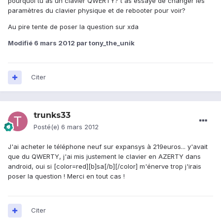
pourquoi tu as un clavier QWERTY? t'as essayé de changer les
paramètres du clavier physique et de rebooter pour voir?
Au pire tente de poser la question sur xda
Modifié
6 mars 2012
par tony_the_unik
Citer
trunks33
Posté(e)
6 mars 2012
J'ai acheter le téléphone neuf sur expansys à 219euros... y'avait
que du QWERTY, j'ai mis justement le clavier en AZERTY dans
android, oui si [color=red][b]sa[/b][/color] m'énerve trop j'irais
poser la question ! Merci en tout cas !
Citer