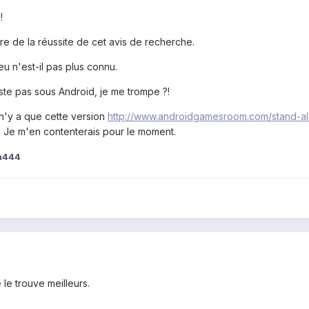
!
ère de la réussite de cet avis de recherche.
u n'est-il pas plus connu.
iste pas sous Android, je me trompe ?!
l n'y a que cette version
http://www.androidgamesroom.com/stand-a
n. Je m'en contenterais pour le moment.
n444
 le trouve meilleurs.