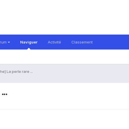
orum
Naviguer
Activité
Classement
e] La perle rare ...
...