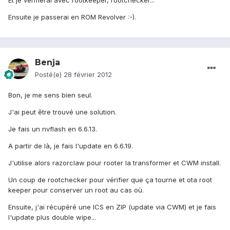
Et je vérifierai avec rootkeeper, rootchecker...
Ensuite je passerai en ROM Revolver :-).
Benja
Posté(e)
28 février 2012
Bon, je me sens bien seul.
J'ai peut être trouvé une solution.
Je fais un nvflash en 6.6.13.
A partir de là, je fais l'update en 6.6.19.
J'utilise alors razorclaw pour rooter la transformer et CWM install.
Un coup de rootchecker pour vérifier que ça tourne et ota root
keeper pour conserver un root au cas où.
Ensuite, j'ai récupéré une ICS en ZIP (update via CWM) et je fais
l'update plus double wipe...