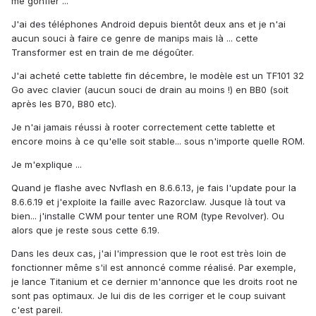
me gonfler ...
J'ai des téléphones Android depuis bientôt deux ans et je n'ai
aucun souci à faire ce genre de manips mais là ... cette
Transformer est en train de me dégoûter.
J'ai acheté cette tablette fin décembre, le modèle est un TF101 32
Go avec clavier (aucun souci de drain au moins !) en BB0 (soit
après les B70, B80 etc).
Je n'ai jamais réussi à rooter correctement cette tablette et
encore moins à ce qu'elle soit stable... sous n'importe quelle ROM.
Je m'explique ...
Quand je flashe avec Nvflash en 8.6.6.13, je fais l'update pour la
8.6.6.19 et j'exploite la faille avec Razorclaw. Jusque là tout va
bien... j'installe CWM pour tenter une ROM (type Revolver). Ou
alors que je reste sous cette 6.19.
Dans les deux cas, j'ai l'impression que le root est très loin de
fonctionner même s'il est annoncé comme réalisé. Par exemple,
je lance Titanium et ce dernier m'annonce que les droits root ne
sont pas optimaux. Je lui dis de les corriger et le coup suivant
c'est pareil.