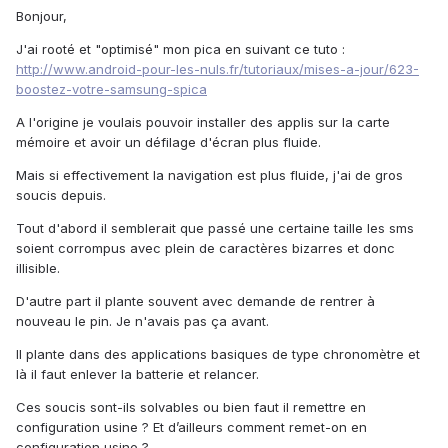
Bonjour,
J'ai rooté et "optimisé" mon pica en suivant ce tuto :
http://www.android-pour-les-nuls.fr/tutoriaux/mises-a-jour/623-
boostez-votre-samsung-spica
A l'origine je voulais pouvoir installer des applis sur la carte
mémoire et avoir un défilage d'écran plus fluide.
Mais si effectivement la navigation est plus fluide, j'ai de gros
soucis depuis.
Tout d'abord il semblerait que passé une certaine taille les sms
soient corrompus avec plein de caractères bizarres et donc
illisible.
D'autre part il plante souvent avec demande de rentrer à
nouveau le pin. Je n'avais pas ça avant.
Il plante dans des applications basiques de type chronomètre et
là il faut enlever la batterie et relancer.
Ces soucis sont-ils solvables ou bien faut il remettre en
configuration usine ? Et d’ailleurs comment remet-on en
configuration usine ?