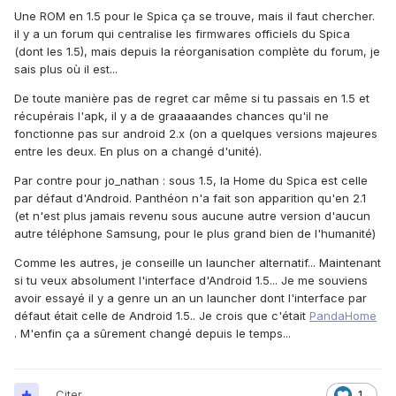
Une ROM en 1.5 pour le Spica ça se trouve, mais il faut chercher.
il y a un forum qui centralise les firmwares officiels du Spica
(dont les 1.5), mais depuis la réorganisation complète du forum, je
sais plus où il est...
De toute manière pas de regret car même si tu passais en 1.5 et
récupérais l'apk, il y a de graaaaandes chances qu'il ne
fonctionne pas sur android 2.x (on a quelques versions majeures
entre les deux. En plus on a changé d'unité).
Par contre pour jo_nathan : sous 1.5, la Home du Spica est celle
par défaut d'Android. Panthéon n'a fait son apparition qu'en 2.1
(et n'est plus jamais revenu sous aucune autre version d'aucun
autre téléphone Samsung, pour le plus grand bien de l'humanité)
Comme les autres, je conseille un launcher alternatif... Maintenant
si tu veux absolument l'interface d'Android 1.5... Je me souviens
avoir essayé il y a genre un an un launcher dont l'interface par
défaut était celle de Android 1.5.. Je crois que c'était
PandaHome
. M'enfin ça a sûrement changé depuis le temps...
Citer
1