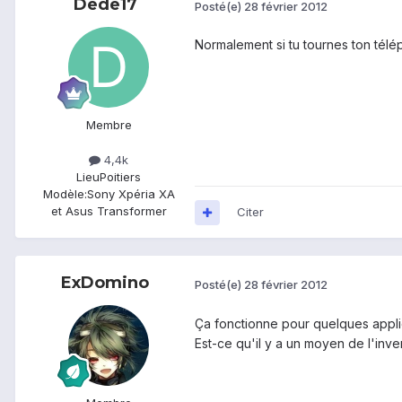
Dede17
Posté(e)
28 février 2012
Normalement si tu tournes ton tél
Membre
4,4k
Lieu
Poitiers
Modèle:
Sony Xpéria XA
et Asus Transformer
Citer
ExDomino
Posté(e)
28 février 2012
Ça fonctionne pour quelques applic
Est-ce qu'il y a un moyen de l'inv