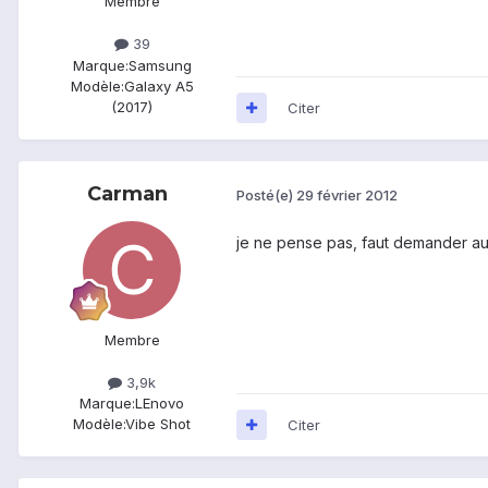
Membre
39
Marque:
Samsung
Modèle:
Galaxy A5
(2017)
Citer
Carman
Posté(e)
29 février 2012
je ne pense pas, faut demander au 
Membre
3,9k
Marque:
LEnovo
Modèle:
Vibe Shot
Citer