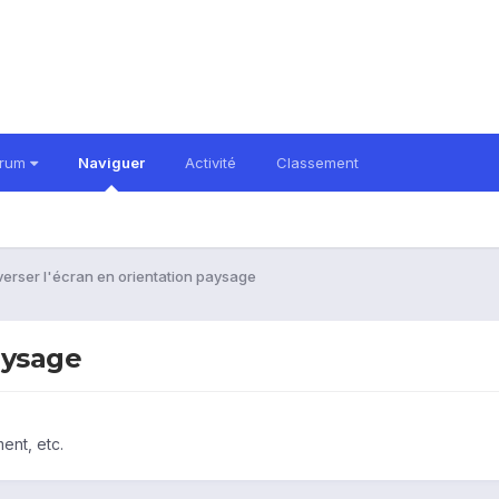
orum
Naviguer
Activité
Classement
verser l'écran en orientation paysage
aysage
ent, etc.