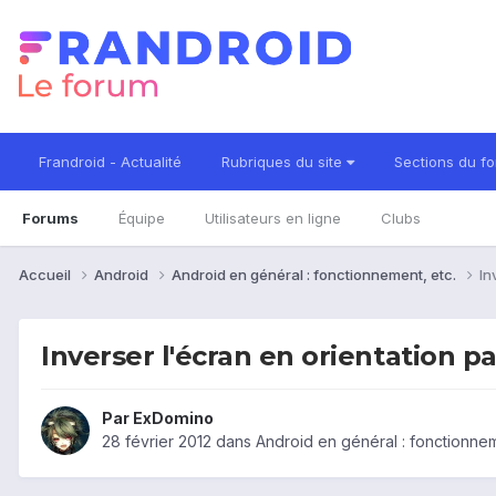
Frandroid - Actualité
Rubriques du site
Sections du f
Forums
Équipe
Utilisateurs en ligne
Clubs
Accueil
Android
Android en général : fonctionnement, etc.
In
Inverser l'écran en orientation p
Par
ExDomino
28 février 2012
dans
Android en général : fonctionnem