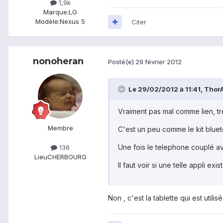
1,9k
Marque:
LG
Modèle:
Nexus 5
Citer
nonoheran
Posté(e)
29 février 2012
Le 29/02/2012 à 11:41, ThorA
Vraiment pas mal comme lien, trè
Membre
C'est un peu comme le kit blueto
Une fois le telephone couplé av
136
Lieu
CHERBOURG
Il faut voir si une telle appli exis
Non , c'est la tablette qui est uti