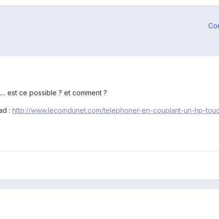
Co
 .... est ce possible ? et comment ?
ad :
http://www.lecoindunet.com/telephoner-en-couplant-un-hp-to