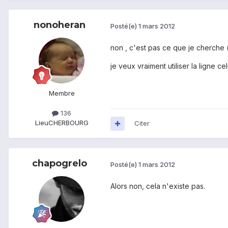
nonoheran
Posté(e)
1 mars 2012
non , c'est pas ce que je cherche ( a
je veux vraiment utiliser la ligne 
Membre
136
Lieu
CHERBOURG
Citer
chapogrelo
Posté(e)
1 mars 2012
Alors non, cela n'existe pas.