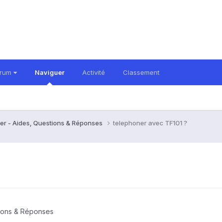
orum
Naviguer
Activité
Classement
er - Aides, Questions & Réponses
telephoner avec TF101 ?
tions & Réponses