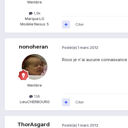
Membre
1,9k
Marque:
LG
Modèle:
Nexus 5
Citer
nonoheran
Posté(e)
1 mars 2012
Rooo je n'ai aucune connaissance e
Membre
136
Lieu
CHERBOURG
Citer
ThorAsgard
Posté(e)
1 mars 2012