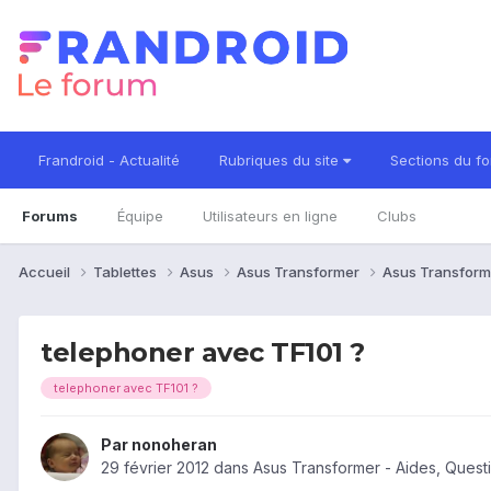
Frandroid - Actualité
Rubriques du site
Sections du f
Forums
Équipe
Utilisateurs en ligne
Clubs
Accueil
Tablettes
Asus
Asus Transformer
Asus Transform
telephoner avec TF101 ?
telephoner avec TF101 ?
Par
nonoheran
29 février 2012
dans
Asus Transformer - Aides, Ques