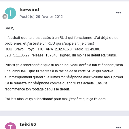
Icewind
Posté(e)
29 février 2012
Salut,
Il faudrait que tu aies accès à un RUU qui fonctionne. J'ai déjà eu ce
problème, et j'ai testé un RUU qui s'appelait (je crois)
RUU_Bravo_Froyo_HTC_ARA_2.32.415.3_Radio_32.49.00.
32U_5.11.05.27_release_157343_signed, du moins le début était ainsi.
Puis si ça a fonctionné et que tu as de nouveau accès à ton téléphone, flash
une PB99.IMG, que tu mettras à la racine de ta carte SD et qui s'active
automatiquement quand tu allumes ton téléphone avec volume bas + power.
Ca te remettra ton téléphone comme quand tu l'as acheté. Ensuite
recommence ton rootage depuis le début.
J'ai fais ainsi et ça a fonctionné pour moi, j'espère que ça t'aidera
teiki92