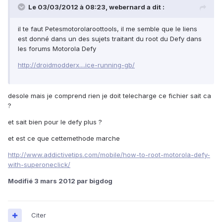
Le 03/03/2012 à 08:23, webernard a dit :
il te faut Petesmotorolaroottools, il me semble que le liens
est donné dans un des sujets traitant du root du Defy dans
les forums Motorola Defy
http://droidmodderx....ice-running-gb/
desole mais je comprend rien je doit telecharge ce fichier sait ca
?
et sait bien pour le defy plus ?
et est ce que cettemethode marche
http://www.addictivetips.com/mobile/how-to-root-motorola-defy-
with-superoneclick/
Modifié
3 mars 2012
par bigdog
Citer