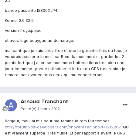
2.2
bande passante I5800XJP4
Kermel 2.6.32.9
version froyo.pojpe
et avec logo bouygue au demarage.
maiteant que je suis chez free et que la garantie finis du teos je
voudrais passer a la meilleur Rom du momment et garder les 2
points fort que j ai en se momment: batterie tiens tres bien une
journée meme grande utilisation et le fixe du GPS tres rapide je
remerci par avance tous ceux qui me conceilleront
Arnaud Tranchant
Posté(e)
1 mars 2012
Bonjour, moi j'ai mis pour ma femme la rom Dutchmods
http://forum.xda-developers.com/showthread.php?t=1212202
. Qui
est vraiment superbe. Très fluide. Et par rapport à avant le GPS