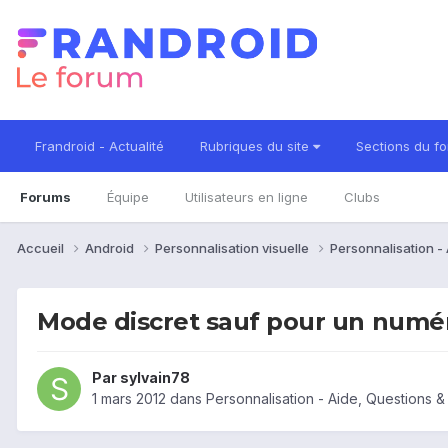
Frandroid - Actualité
Rubriques du site
Sections du f
Forums
Équipe
Utilisateurs en ligne
Clubs
Accueil
Android
Personnalisation visuelle
Personnalisation -
Mode discret sauf pour un numé
Par
sylvain78
1 mars 2012
dans
Personnalisation - Aide, Questions 