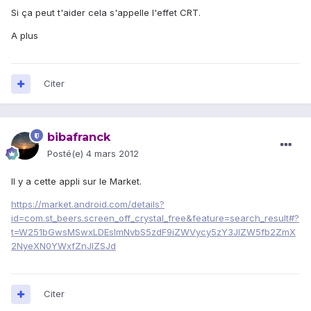
Si ça peut t'aider cela s'appelle l'effet CRT.
A plus
Citer
bibafranck
Posté(e)
4 mars 2012
Il y a cette appli sur le Market.
https://market.android.com/details?
id=com.st_beers.screen_off_crystal_free&feature=search_result#?
t=W251bGwsMSwxLDEsImNvbS5zdF9iZWVycy5zY3JlZW5fb2ZmX
2NyeXN0YWxfZnJlZSJd
Citer