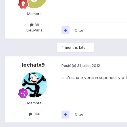
Membre
88
Lieu
Paris
Citer
4 months later...
lechatx9
Posté(e)
31 juillet 2012
si c'est une version superieur y-a-t
Membre
346
Citer