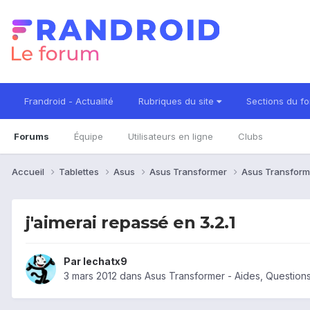
Frandroid - Actualité
Rubriques du site
Sections du f
Forums
Équipe
Utilisateurs en ligne
Clubs
Accueil
Tablettes
Asus
Asus Transformer
Asus Transform
j'aimerai repassé en 3.2.1
Par
lechatx9
3 mars 2012
dans
Asus Transformer - Aides, Questio