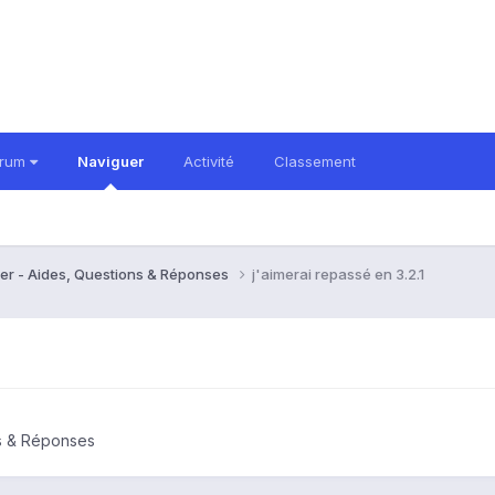
orum
Naviguer
Activité
Classement
er - Aides, Questions & Réponses
j'aimerai repassé en 3.2.1
ns & Réponses