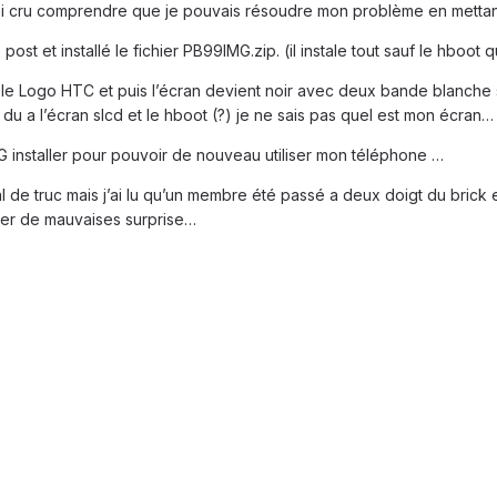
j’ai cru comprendre que je pouvais résoudre mon problème en mettan
s post et installé le fichier PB99IMG.zip. (il instale tout sauf le hboo
i le Logo HTC et puis l’écran devient noir avec deux bande blanche su
 a l’écran slcd et le hboot (?) je ne sais pas quel est mon écran… m
G installer pour pouvoir de nouveau utiliser mon téléphone …
l de truc mais j’ai lu qu’un membre été passé a deux doigt du brick
iter de mauvaises surprise…