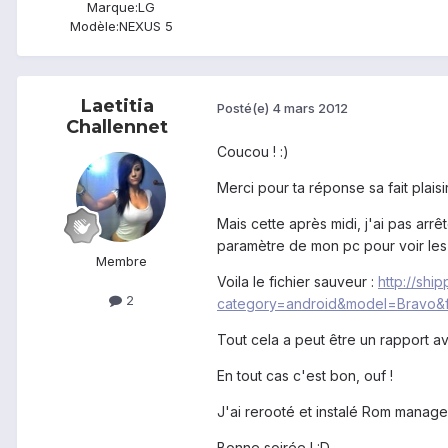
Marque:
LG
Modèle:
NEXUS 5
Laetitia
Posté(e)
4 mars 2012
Challennet
Coucou ! :)
Merci pour ta réponse sa fait plaisir
Mais cette après midi, j'ai pas arrê
paramètre de mon pc pour voir les 
Membre
Voila le fichier sauveur :
http://sh
2
category=android&model=Bravo&fi
Tout cela a peut être un rapport a
En tout cas c'est bon, ouf !
J'ai rerooté et instalé Rom manage
Bonne soirée ! :D