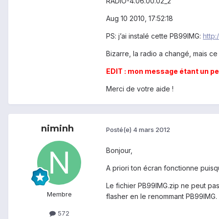
RADIO-4.06.00.02_2
Aug 10 2010, 17:52:18
PS: j’ai instalé cette PB99IMG:
http:
Bizarre, la radio a changé, mais ce n
EDIT : mon message étant un peu 
Merci de votre aide !
niminh
Posté(e)
4 mars 2012
Bonjour,
A priori ton écran fonctionne puisq
Le fichier PB99IMG.zip ne peut pas 
Membre
flasher en le renommant PB99IMG. U
572