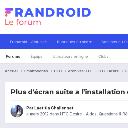
Frandroid - Actualité
Rubriques du site
Sections du f
Forums
Équipe
Utilisateurs en ligne
Clubs
Accueil
Smartphones
HTC
Archives HTC
HTC Desire
H
Plus d'écran suite a l’installatio
Par
Laetitia Challennet
4 mars 2012
dans
HTC Desire - Aides, Questions & R