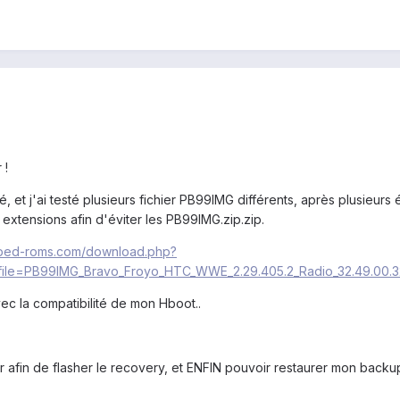
 !
té, et j'ai testé plusieurs fichier PB99IMG différents, après plusieurs
extensions afin d'éviter les PB99IMG.zip.zip.
ipped-roms.com/download.php?
le=PB99IMG_Bravo_Froyo_HTC_WWE_2.29.405.2_Radio_32.49.00.32U_
vec la compatibilité de mon Hboot..
r afin de flasher le recovery, et ENFIN pouvoir restaurer mon backup