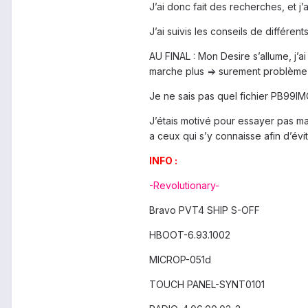
J’ai donc fait des recherches, et 
J’ai suivis les conseils de différent
AU FINAL : Mon Desire s’allume, j’a
marche plus => surement problème du
Je ne sais pas quel fichier PB99IM
J’étais motivé pour essayer pas ma
a ceux qui s’y connaisse afin d’év
INFO :
-Revolutionary-
Bravo PVT4 SHIP S-OFF
HBOOT-6.93.1002
MICROP-051d
TOUCH PANEL-SYNT0101