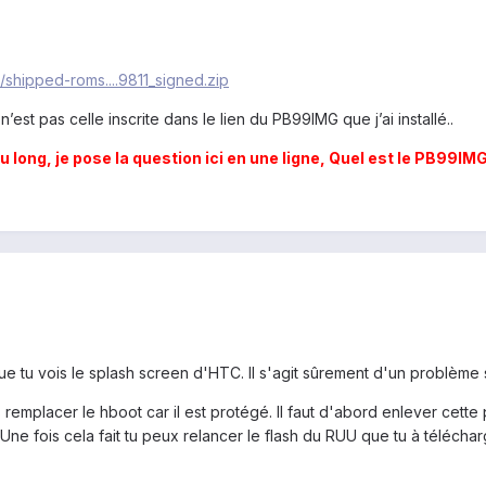
//shipped-roms....9811_signed.zip
’est pas celle inscrite dans le lien du PB99IMG que j’ai installé..
long, je pose la question ici en une ligne, Quel est le PB99IM
ue tu vois le splash screen d'HTC. Il s'agit sûrement d'un problème 
remplacer le hboot car il est protégé. Il faut d'abord enlever cette
ne fois cela fait tu peux relancer le flash du RUU que tu à télécha