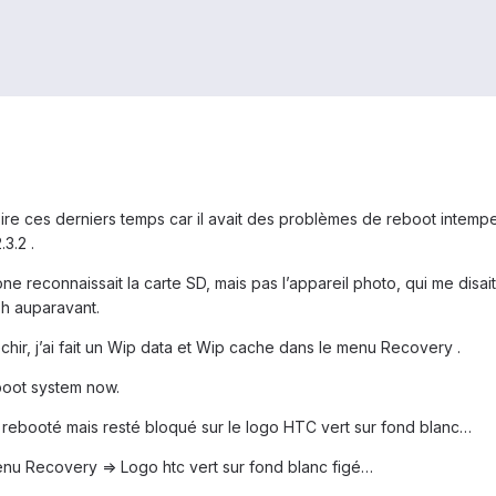
re ces derniers temps car il avait des problèmes de reboot intempest
3.2 .
e reconnaissait la carte SD, mais pas l’appareil photo, qui me disait qu
3h auparavant.
chir, j’ai fait un Wip data et Wip cache dans le menu Recovery .
eboot system now.
rebooté mais resté bloqué sur le logo HTC vert sur fond blanc…
enu Recovery => Logo htc vert sur fond blanc figé…