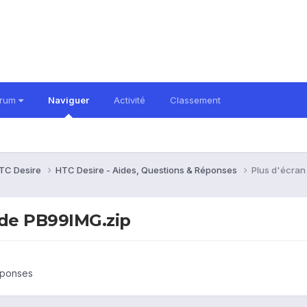
orum
Naviguer
Activité
Classement
TC Desire
HTC Desire - Aides, Questions & Réponses
Plus d'écran 
n de PB99IMG.zip
éponses