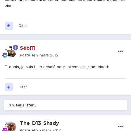
bien
Citer
Sébi11
Posté(e)
9 mars 2012
Et ouais, je suis bien désolé pour toi :emo_im_undecided:
Citer
3 weeks later...
The_D13_Shady
Posté(e)
25 mars 2012