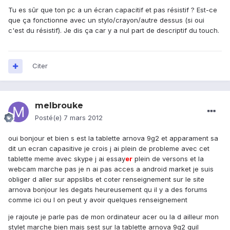
Tu es sûr que ton pc a un écran capacitif et pas résistif ? Est-ce
que ça fonctionne avec un stylo/crayon/autre dessus (si oui
c'est du résistif). Je dis ça car y a nul part de descriptif du touch.
Citer
melbrouke
Posté(e)
7 mars 2012
oui bonjour et bien s est la tablette arnova 9g2 et apparament sa
dit un ecran capasitive je crois j ai plein de probleme avec cet
tablette meme avec skype j ai essay
er
plein de versons et la
webcam marche pas je n ai pas acces a android market je suis
obliger d aller sur appslibs et coter renseignement sur le site
arnova bonjour les degats heureusement qu il y a des forums
comme ici ou l on peut y avoir quelques renseignement
je rajoute je parle pas de mon ordinateur acer ou la d ailleur mon
stylet marche bien mais sest sur la tablette arnova 9g2 quil