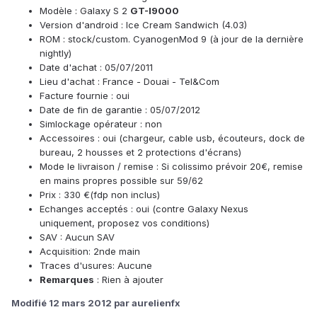
Modèle : Galaxy S 2
GT-I9000
Version d'android : Ice Cream Sandwich (4.03)
ROM : stock/custom. CyanogenMod 9 (à jour de la dernière
nightly)
Date d'achat : 05/07/2011
Lieu d'achat : France - Douai - Tel&Com
Facture fournie : oui
Date de fin de garantie : 05/07/2012
Simlockage opérateur : non
Accessoires : oui (chargeur, cable usb, écouteurs, dock de
bureau, 2 housses et 2 protections d'écrans)
Mode le livraison / remise : Si colissimo prévoir 20€, remise
en mains propres possible sur 59/62
Prix : 330 €(fdp non inclus)
Echanges acceptés : oui (contre Galaxy Nexus
uniquement, proposez vos conditions)
SAV : Aucun SAV
Acquisition: 2nde main
Traces d'usures: Aucune
Remarques
: Rien à ajouter
Modifié
12 mars 2012
par aurelienfx