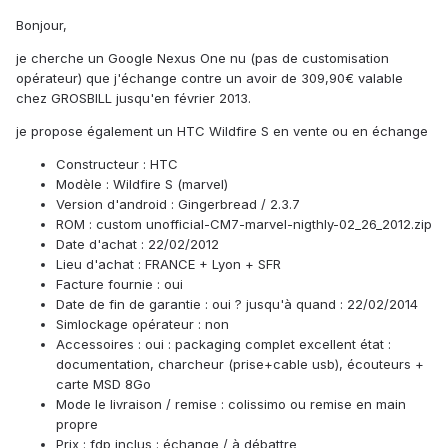
Bonjour,
je cherche un Google Nexus One nu (pas de customisation
opérateur) que j'échange contre un avoir de 309,90€ valable
chez GROSBILL jusqu'en février 2013.
je propose également un HTC Wildfire S en vente ou en échange
Constructeur : HTC
Modèle : Wildfire S (marvel)
Version d'android : Gingerbread / 2.3.7
ROM : custom unofficial-CM7-marvel-nigthly-02_26_2012.zip
Date d'achat : 22/02/2012
Lieu d'achat : FRANCE + Lyon + SFR
Facture fournie : oui
Date de fin de garantie : oui ? jusqu'à quand : 22/02/2014
Simlockage opérateur : non
Accessoires : oui : packaging complet excellent état :
documentation, charcheur (prise+cable usb), écouteurs +
carte MSD 8Go
Mode le livraison / remise : colissimo ou remise en main
propre
Prix : fdp inclus : échange / à débattre