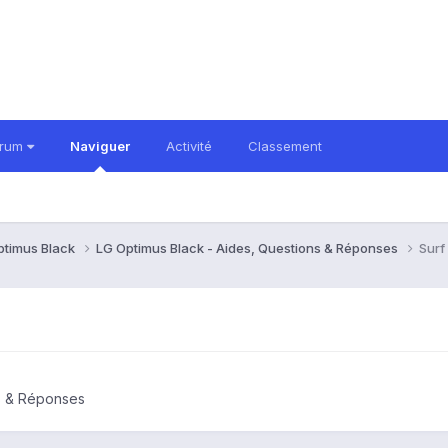
orum
Naviguer
Activité
Classement
ptimus Black
LG Optimus Black - Aides, Questions & Réponses
Surf
ns & Réponses