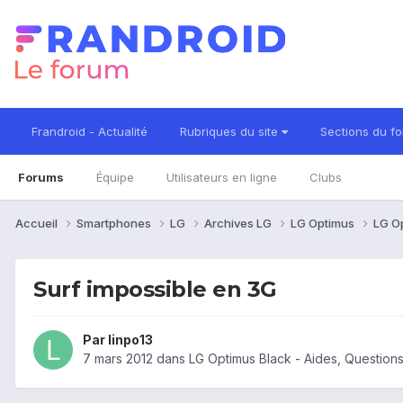
Frandroid - Actualité
Rubriques du site
Sections du f
Forums
Équipe
Utilisateurs en ligne
Clubs
Accueil
Smartphones
LG
Archives LG
LG Optimus
LG O
Surf impossible en 3G
Par
linpo13
7 mars 2012
dans
LG Optimus Black - Aides, Questio