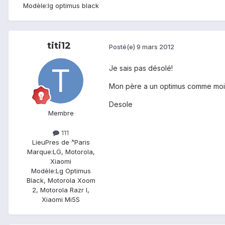
Modèle:
lg optimus black
titi12
Posté(e)
9 mars 2012
Je sais pas désolé!
Mon père a un optimus comme moi 
Desole
Membre
111
Lieu
Pres de ^Paris
Marque:
LG, Motorola,
Xiaomi
Modèle:
Lg Optimus
Black, Motorola Xoom
2, Motorola Razr I,
Xiaomi Mi5S