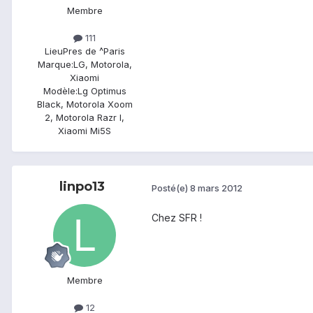
Membre
111
Lieu
Pres de ^Paris
Marque:
LG, Motorola,
Xiaomi
Modèle:
Lg Optimus
Black, Motorola Xoom
2, Motorola Razr I,
Xiaomi Mi5S
linpo13
Posté(e)
8 mars 2012
Chez SFR !
Membre
12