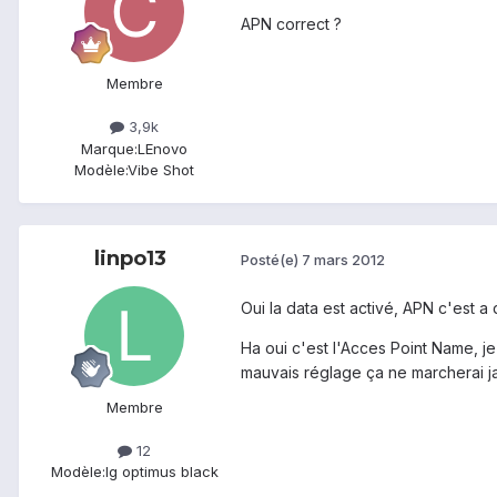
APN correct ?
Membre
3,9k
Marque:
LEnovo
Modèle:
Vibe Shot
linpo13
Posté(e)
7 mars 2012
Oui la data est activé, APN c'est a 
Ha oui c'est l'Acces Point Name, j
mauvais réglage ça ne marcherai j
Membre
12
Modèle:
lg optimus black